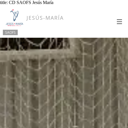
title: CD SAOFS Jesús María
JESÚS-MARÍA
SAOFS