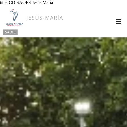
title: CD SAOFS Jesús María
JESÚS-MARÍA
SAOFS