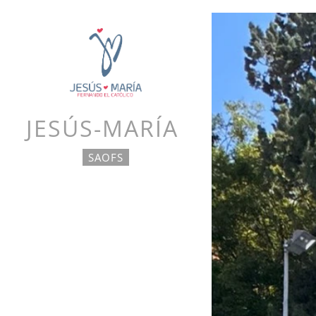
title: CD SAOFS Jesús María
JESÚS-MARÍA
SAOFS