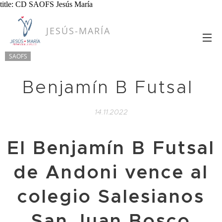
title: CD SAOFS Jesús María
JESÚS-MARÍA
SAOFS
Benjamín B Futsal
14.11.2022
El Benjamín B Futsal
de Andoni vence al
colegio Salesianos
San Juan Bosco